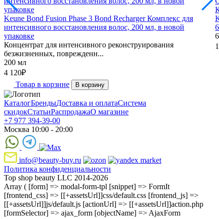
Keune Bond Fusion Phase 3 Bond Recharger Комплекс для
интенсивного восстановления волос, 200 мл, в новой
упаковке
6
Концентрат для интенсивного реконструирования
1
безжизненных, поврежденн...
200 мл
4 120
₽
Товар в корзине
В корзину
Каталог
Бренды
Доставка и оплата
Система
скидок
Статьи
Распродажа
О магазине
+7 977 394-39-00
Москва 10:00 - 20:00
info@beauty-buy.ru
Политика конфиденциальности
Top shop beauty LLC 2014-2026
Array ( [form] => modal-form-tpl [snippet] => FormIt
[frontend_css] => [[+assetsUrl]]css/default.css [frontend_js] =>
[[+assetsUrl]]js/default.js [actionUrl] => [[+assetsUrl]]action.php
[formSelector] => ajax_form [objectName] => AjaxForm