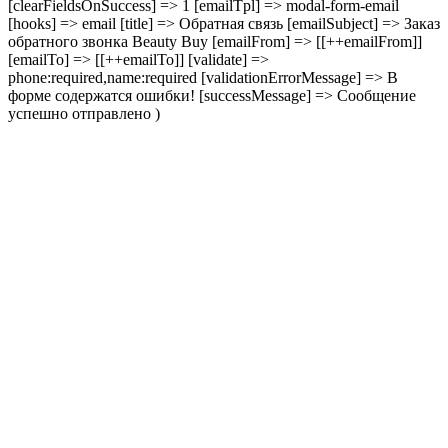
[clearFieldsOnSuccess] => 1 [emailTpl] => modal-form-email
[hooks] => email [title] => Обратная связь [emailSubject] => Заказ
обратного звонка Beauty Buy [emailFrom] => [[++emailFrom]]
[emailTo] => [[++emailTo]] [validate] =>
phone:required,name:required [validationErrorMessage] => В
форме содержатся ошибки! [successMessage] => Сообщение
успешно отправлено )