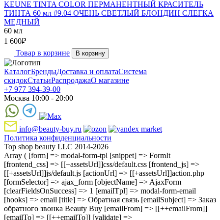
KEUNE TINTA COLOR ПЕРМАНЕНТНЫЙ КРАСИТЕЛЬ
ТИНТА 60 мл #9.04 ОЧЕНЬ СВЕТЛЫЙ БЛОНДИН СЛЕГКА
МЕДНЫЙ
60 мл
1 600
₽
Товар в корзине
В корзину
Каталог
Бренды
Доставка и оплата
Система
скидок
Статьи
Распродажа
О магазине
+7 977 394-39-00
Москва 10:00 - 20:00
info@beauty-buy.ru
Политика конфиденциальности
Top shop beauty LLC 2014-2026
Array ( [form] => modal-form-tpl [snippet] => FormIt
[frontend_css] => [[+assetsUrl]]css/default.css [frontend_js] =>
[[+assetsUrl]]js/default.js [actionUrl] => [[+assetsUrl]]action.php
[formSelector] => ajax_form [objectName] => AjaxForm
[clearFieldsOnSuccess] => 1 [emailTpl] => modal-form-email
[hooks] => email [title] => Обратная связь [emailSubject] => Заказ
обратного звонка Beauty Buy [emailFrom] => [[++emailFrom]]
[emailTo] => [[++emailTo]] [validate] =>