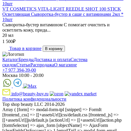
VT COSMETICS VITA-LIGHT REEDLE SHOT 100 STICK
Осветляющая Сыворотка-бустер в саше с витаминами 2мл *
10шт
Сыворотка-бустер витамином C помогает очистить и
осветлить кожу, прида...
20 мл
1 500
₽
Товар в корзине
В корзину
Каталог
Бренды
Доставка и оплата
Система
скидок
Статьи
Распродажа
О магазине
+7 977 394-39-00
Москва 10:00 - 20:00
info@beauty-buy.ru
Политика конфиденциальности
Top shop beauty LLC 2014-2026
Array ( [form] => modal-form-tpl [snippet] => FormIt
[frontend_css] => [[+assetsUrl]]css/default.css [frontend_js] =>
[[+assetsUrl]]js/default.js [actionUrl] => [[+assetsUrl]]action.php
[formSelector] => ajax_form [objectName] => AjaxForm
[clearFieldsOnSuccess] => 1 [emailTpl] => modal-form-email