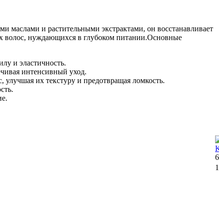
и маслами и растительными экстрактами, он восстанавливает
ных волос, нуждающихся в глубоком питании.Основные
лу и эластичность.
ечивая интенсивный уход.
, улучшая их текстуру и предотвращая ломкость.
сть.
ие.
6
1