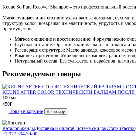
Keune So Pure Recover Shampoo – это профессиональный восст
Мягко очищает и интенсивно ухаживает за ломкими, сухими и
структуру волос, возвращая им эластичность, упругость и зд
преимущества:
Мягкое очищение и восстановление: Формула нежно очища
Глубокое питание: Органические масла иланг-иланга и 
Регенерация структуры: Масло авокадо, кокосовое масло
Комплекс протеинов: Уникальный комплекс работает изну
Натуральный состав: Без сульфатов и парабенов, шампунь
Рекомендуемые товары
KEUNE AFTER COLOR ТЕХНИЧЕСКИЙ БАЛЬЗАМ ПОСЛЕ 
100 мл
450
₽
Товар в корзине
В корзину
Каталог
Бренды
Доставка и оплата
Система скидок
Статьи
Распро
+7 977 394-39-00