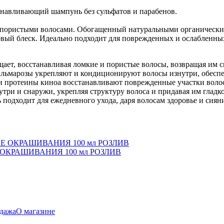
анавливающий шампунь без сульфатов и парабенов.
 пористыми волосами. Обогащенный натуральными органическим
оровый блеск. Идеально подходит для поврежденных и ослаблен
ет, восстанавливая ломкие и пористые волосы, возвращая им си
пальмарозы укрепляют и кондиционируют волосы изнутри, обесп
 и протеины киноа восстанавливают поврежденные участки волос
три и снаружи, укрепляя структуру волоса и придавая им гладко
 подходит для ежедневного ухода, даря волосам здоровье и сиян
ОКРАШИВАНИЯ 100 мл РОЗЛИВ
дажа
О магазине