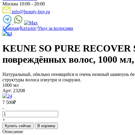
Москва 10:00 - 20:00
info@beauty-buy.ru
Главная
/
Каталог
/
Уход за волосами
KEUNE SO PURE RECOVER S
повреждённых волос, 1000 мл,
Натуральный, обильно пенящийся и очень нежный шампунь без 
структуры волоса изнутри и снаружи.
1000 мл
Арт: 23208
7 500
₽
-
+
Купить сейчас
В корзину
Описание