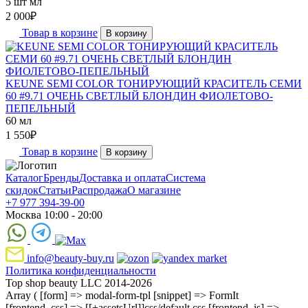
5 шт мл
2 000
₽
Товар в корзине
В корзину
KEUNE SEMI COLOR ТОНИРУЮЩИЙ КРАСИТЕЛЬ СЕМИ
60 #9.71 ОЧЕНЬ СВЕТЛЫЙ БЛОНДИН ФИОЛЕТОВО-
ПЕПЕЛЬНЫЙ
60 мл
1 550
₽
Товар в корзине
В корзину
Каталог
Бренды
Доставка и оплата
Система
скидок
Статьи
Распродажа
О магазине
+7 977 394-39-00
Москва 10:00 - 20:00
info@beauty-buy.ru
Политика конфиденциальности
Top shop beauty LLC 2014-2026
Array ( [form] => modal-form-tpl [snippet] => FormIt
[frontend_css] => [[+assetsUrl]]css/default.css [frontend_js] =>