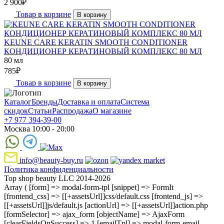
2 900
₽
Товар в корзине
В корзину
KEUNE CARE KERATIN SMOOTH CONDITIONER
КОНДИЦИОНЕР КЕРАТИНОВЫЙ КОМПЛЕКС 80 МЛ
80 мл
785
₽
Товар в корзине
В корзину
Каталог
Бренды
Доставка и оплата
Система
скидок
Статьи
Распродажа
О магазине
+7 977 394-39-00
Москва 10:00 - 20:00
info@beauty-buy.ru
Политика конфиденциальности
Top shop beauty LLC 2014-2026
Array ( [form] => modal-form-tpl [snippet] => FormIt
[frontend_css] => [[+assetsUrl]]css/default.css [frontend_js] =>
[[+assetsUrl]]js/default.js [actionUrl] => [[+assetsUrl]]action.php
[formSelector] => ajax_form [objectName] => AjaxForm
[clearFieldsOnSuccess] => 1 [emailTpl] => modal-form-email