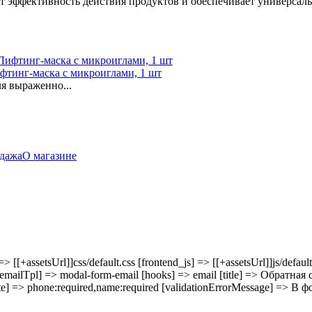
т эффективность действия продуктов и обеспечивает универсал
нг-маска с микроиглами, 1 шт
я выраженно...
дажа
О магазине
 [[+assetsUrl]]css/default.css [frontend_js] => [[+assetsUrl]]js/defaul
emailTpl] => modal-form-email [hooks] => email [title] => Обратная
date] => phone:required,name:required [validationErrorMessage] =>