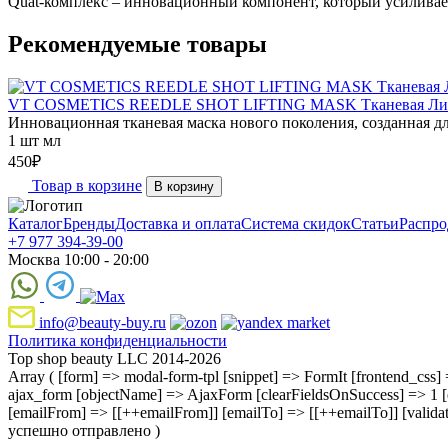
Quat-комплекс – инновационный компонент, который усиливае
Рекомендуемые товары
VT COSMETICS REEDLE SHOT LIFTING MASK Тканевая Лифти
Инновационная тканевая маска нового поколения, созданная дл
1 шт мл
450
₽
Товар в корзине
В корзину
Каталог
Бренды
Доставка и оплата
Система скидок
Статьи
Распро
+7 977 394-39-00
Москва 10:00 - 20:00
info@beauty-buy.ru
Политика конфиденциальности
Top shop beauty LLC 2014-2026
Array ( [form] => modal-form-tpl [snippet] => FormIt [frontend_css] =>
ajax_form [objectName] => AjaxForm [clearFieldsOnSuccess] => 1 [
[emailFrom] => [[++emailFrom]] [emailTo] => [[++emailTo]] [vali
успешно отправлено )