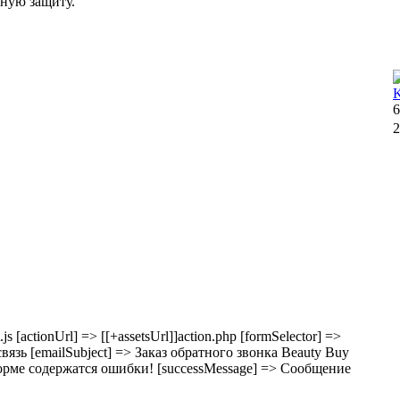
ьную защиту.
6
2
t.js [actionUrl] => [[+assetsUrl]]action.php [formSelector] =>
 связь [emailSubject] => Заказ обратного звонка Beauty Buy
 В форме содержатся ошибки! [successMessage] => Сообщение