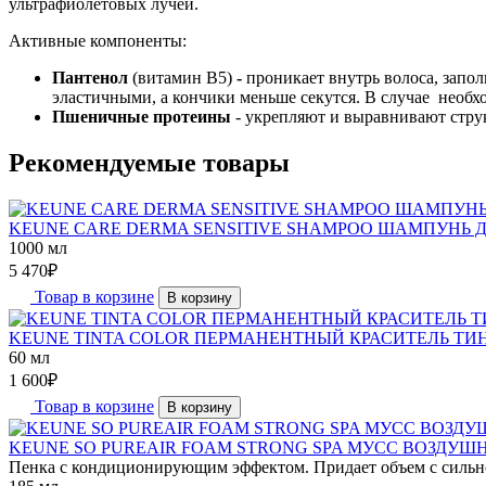
ультрафиолетовых лучей.
Активные компоненты:
Пантенол
(витамин B5)
-
проникает внутрь волоса, запо
эластичными, а кончики меньше секутся. В случае необх
Пшеничные протеины
- укрепляют и выравнивают струк
Рекомендуемые товары
KEUNE CARE DERMA SENSITIVE SHAMPOO ШАМПУНЬ Д
1000 мл
5 470
₽
Товар в корзине
В корзину
KEUNE TINTA COLOR ПЕРМАНЕНТНЫЙ КРАСИТЕЛЬ ТИНТ
60 мл
1 600
₽
Товар в корзине
В корзину
KEUNE SO PUREAIR FOAM STRONG SPA МУСС ВОЗДУШН
Пенка с кондиционирующим эффектом. Придает объем с сильно