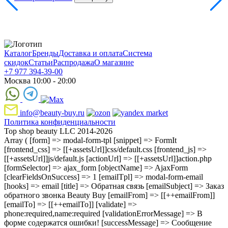
Каталог
Бренды
Доставка и оплата
Система
скидок
Статьи
Распродажа
О магазине
+7 977 394-39-00
Москва 10:00 - 20:00
info@beauty-buy.ru
Политика конфиденциальности
Top shop beauty LLC 2014-2026
Array ( [form] => modal-form-tpl [snippet] => FormIt
[frontend_css] => [[+assetsUrl]]css/default.css [frontend_js] =>
[[+assetsUrl]]js/default.js [actionUrl] => [[+assetsUrl]]action.php
[formSelector] => ajax_form [objectName] => AjaxForm
[clearFieldsOnSuccess] => 1 [emailTpl] => modal-form-email
[hooks] => email [title] => Обратная связь [emailSubject] => Заказ
обратного звонка Beauty Buy [emailFrom] => [[++emailFrom]]
[emailTo] => [[++emailTo]] [validate] =>
phone:required,name:required [validationErrorMessage] => В
форме содержатся ошибки! [successMessage] => Сообщение