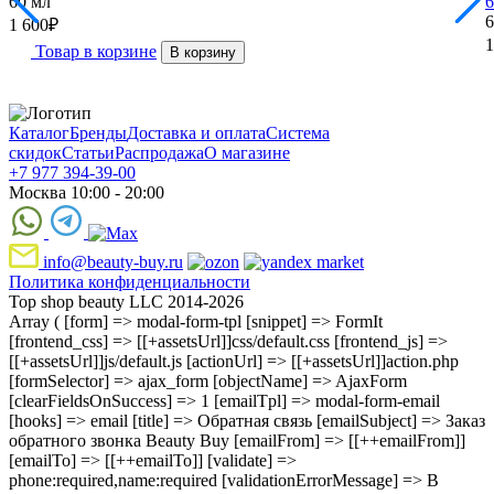
60 мл
6
1 600
₽
1
Товар в корзине
В корзину
Каталог
Бренды
Доставка и оплата
Система
скидок
Статьи
Распродажа
О магазине
+7 977 394-39-00
Москва 10:00 - 20:00
info@beauty-buy.ru
Политика конфиденциальности
Top shop beauty LLC 2014-2026
Array ( [form] => modal-form-tpl [snippet] => FormIt
[frontend_css] => [[+assetsUrl]]css/default.css [frontend_js] =>
[[+assetsUrl]]js/default.js [actionUrl] => [[+assetsUrl]]action.php
[formSelector] => ajax_form [objectName] => AjaxForm
[clearFieldsOnSuccess] => 1 [emailTpl] => modal-form-email
[hooks] => email [title] => Обратная связь [emailSubject] => Заказ
обратного звонка Beauty Buy [emailFrom] => [[++emailFrom]]
[emailTo] => [[++emailTo]] [validate] =>
phone:required,name:required [validationErrorMessage] => В