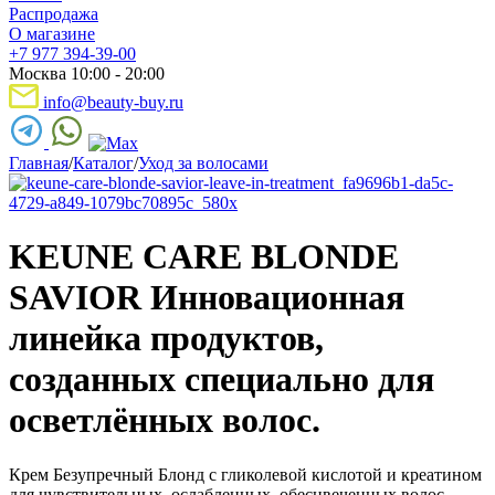
Распродажа
О магазине
+7 977 394-39-00
Москва 10:00 - 20:00
info@beauty-buy.ru
Главная
/
Каталог
/
Уход за волосами
KEUNE CARE BLONDE
SAVIOR Инновационная
линейка продуктов,
созданных специально для
осветлённых волос.
Крем Безупречный Блонд с гликолевой кислотой и креатином
для чувствительных, ослабленных, обесцвеченных волос.