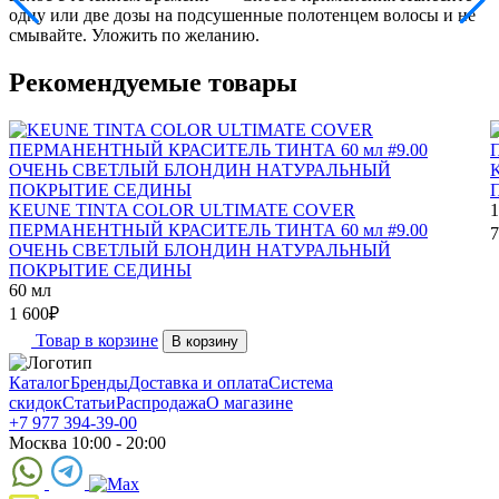
одну или две дозы на подсушенные полотенцем волосы и не
смывайте. Уложить по желанию.
Рекомендуемые товары
KEUNE TINTA COLOR ULTIMATE COVER
1
ПЕРМАНЕНТНЫЙ КРАСИТЕЛЬ ТИНТА 60 мл #9.00
7
ОЧЕНЬ СВЕТЛЫЙ БЛОНДИН НАТУРАЛЬНЫЙ
ПОКРЫТИЕ СЕДИНЫ
60 мл
1 600
₽
Товар в корзине
В корзину
Каталог
Бренды
Доставка и оплата
Система
скидок
Статьи
Распродажа
О магазине
+7 977 394-39-00
Москва 10:00 - 20:00