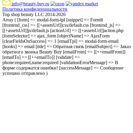
info@beauty-buy.ru
Политика конфиденциальности
Top shop beauty LLC 2014-2026
Array ( [form] => modal-form-tpl [snippet] => FormIt
[frontend_css] => [[+assetsUrl]]css/default.css [frontend_js] =>
[[+assetsUrl]]js/default.js [actionUrl] => [[+assetsUrl]]action.php
[formSelector] => ajax_form [objectName] => AjaxForm
[clearFieldsOnSuccess] => 1 [emailTpl] => modal-form-email
[hooks] => email [title] => Обратная связь [emailSubject] => Заказ
обратного звонка Beauty Buy [emailFrom] => [[++emailFrom]]
[emailTo] => [[++emailTo]] [validate] =>
phone:required,name:required [validationErrorMessage] => В
форме содержатся ошибки! [successMessage] => Сообщение
успешно отправлено )