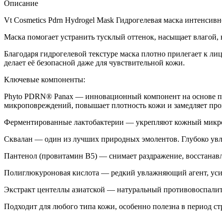
Описание
Vt Cosmetics Pdrn Hydrogel Mask Гидрогелевая маска интенсив
Маска помогает устранить тусклый оттенок, насыщает влагой, 
Благодаря гидрогелевой текстуре маска плотно прилегает к л
делает её безопасной даже для чувствительной кожи.
Ключевые компоненты:
Phyto PDRN® Panax — инновационный компонент на основе по
микроповреждений, повышает плотность кожи и замедляет про
Ферментированные лактобактерии — укрепляют кожный микроб
Сквалан — один из лучших природных эмолентов. Глубоко увла
Пантенол (провитамин B5) — снимает раздражение, восстанав
Полиглюкуроновая кислота — редкий увлажняющий агент, уси
Экстракт центеллы азиатской — натуральный противовоспалите
Подходит для любого типа кожи, особенно полезна в период ст