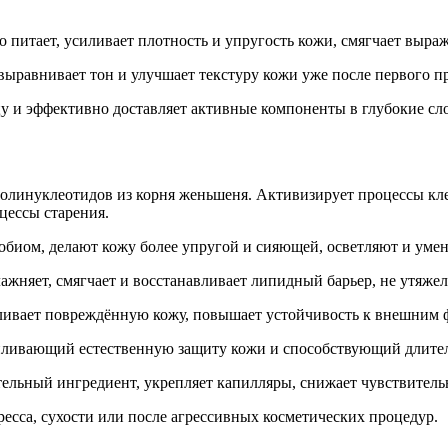
но питает, усиливает плотность и упругость кожи, смягчает выр
выравнивает тон и улучшает текстуру кожи уже после первого п
ицу и эффективно доставляет активные компоненты в глубокие сл
линуклеотидов из корня женьшеня. Активизирует процессы кле
цессы старения.
иом, делают кожу более упругой и сияющей, осветляют и уме
жняет, смягчает и восстанавливает липидный барьер, не утяжел
ливает повреждённую кожу, повышает устойчивость к внешним ф
ливающий естественную защиту кожи и способствующий длител
льный ингредиент, укрепляет капилляры, снижает чувствительн
ресса, сухости или после агрессивных косметических процедур.