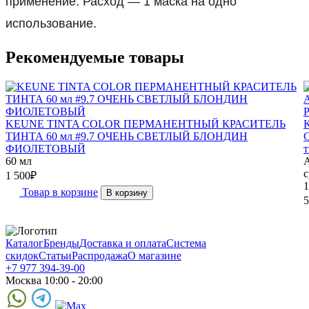
применение. Расход — 1 маска на одно
использование.
Рекомендуемые товары
KEUNE TINTA COLOR ПЕРМАНЕНТНЫЙ КРАСИТЕЛЬ
ТИНТА 60 мл #9.7 ОЧЕНЬ СВЕТЛЫЙ БЛОНДИН
ФИОЛЕТОВЫЙ
т
60 мл
A
с
1 500
₽
1
Товар в корзине
В корзину
5
Каталог
Бренды
Доставка и оплата
Система
скидок
Статьи
Распродажа
О магазине
+7 977 394-39-00
Москва 10:00 - 20:00