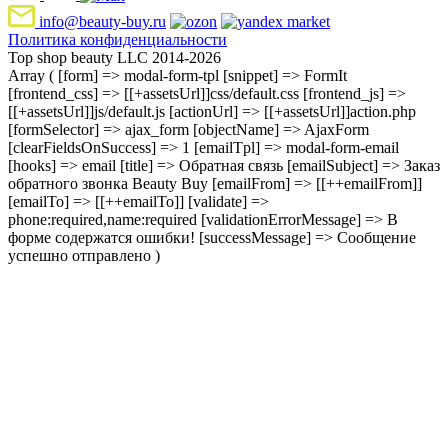
info@beauty-buy.ru
Политика конфиденциальности
Top shop beauty LLC 2014-2026
Array ( [form] => modal-form-tpl [snippet] => FormIt
[frontend_css] => [[+assetsUrl]]css/default.css [frontend_js] =>
[[+assetsUrl]]js/default.js [actionUrl] => [[+assetsUrl]]action.php
[formSelector] => ajax_form [objectName] => AjaxForm
[clearFieldsOnSuccess] => 1 [emailTpl] => modal-form-email
[hooks] => email [title] => Обратная связь [emailSubject] => Заказ
обратного звонка Beauty Buy [emailFrom] => [[++emailFrom]]
[emailTo] => [[++emailTo]] [validate] =>
phone:required,name:required [validationErrorMessage] => В
форме содержатся ошибки! [successMessage] => Сообщение
успешно отправлено )