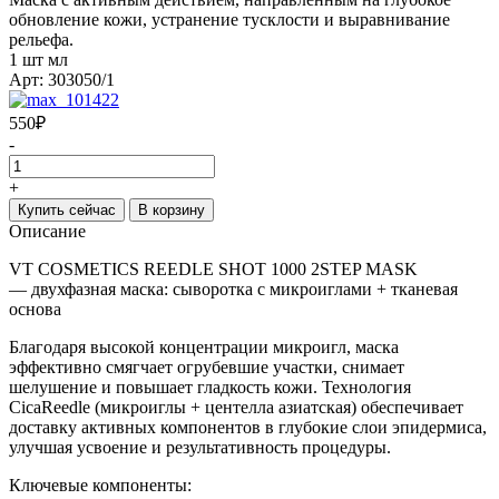
обновление кожи, устранение тусклости и выравнивание
рельефа.
1 шт мл
Арт: 303050/1
550
₽
-
+
Купить сейчас
В корзину
Описание
VT COSMETICS REEDLE SHOT 1000 2STEP MASK
— двухфазная маска: сыворотка с микроиглами + тканевая
основа
Благодаря высокой концентрации микроигл, маска
эффективно смягчает огрубевшие участки, снимает
шелушение и повышает гладкость кожи. Технология
CicaReedle (микроиглы + центелла азиатская) обеспечивает
доставку активных компонентов в глубокие слои эпидермиса,
улучшая усвоение и результативность процедуры.
Ключевые компоненты: