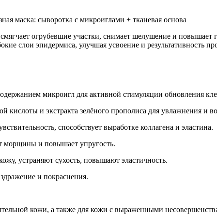
маска: сыворотка с микроиглами + тканевая основа
смягчает огрубевшие участки, снимает шелушение и повышает гл
бокие слои эпидермиса, улучшая усвоение и результативность пр
содержанием микроигл для активной стимуляции обновления кле
ой кислоты и экстракта зелёного прополиса для увлажнения и в
ствительность, способствует выработке коллагена и эластина.
ет морщины и повышает упругость.
ожу, устраняют сухость, повышают эластичность.
здражение и покраснения.
ительной кожи, а также для кожи с выраженными несовершенств