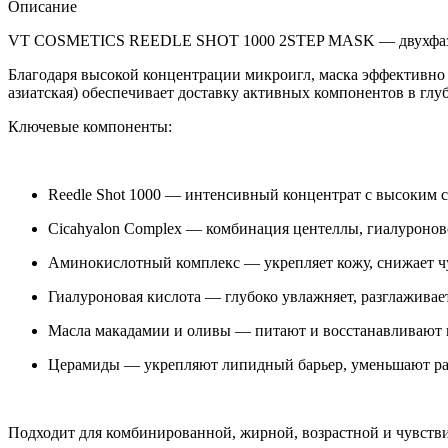
Описание
VT COSMETICS REEDLE SHOT 1000 2STEP MASK — двухфазная 
Благодаря высокой концентрации микроигл, маска эффективно 
азиатская) обеспечивает доставку активных компонентов в глу
Ключевые компоненты:
Reedle Shot 1000 — интенсивный концентрат с высоким 
Cicahyalon Complex — комбинация центеллы, гиалуронов
Аминокислотный комплекс — укрепляет кожу, снижает чув
Гиалуроновая кислота — глубоко увлажняет, разглажива
Масла макадамии и оливы — питают и восстанавливают к
Церамиды — укрепляют липидный барьер, уменьшают ра
Подходит для комбинированной, жирной, возрастной и чувств