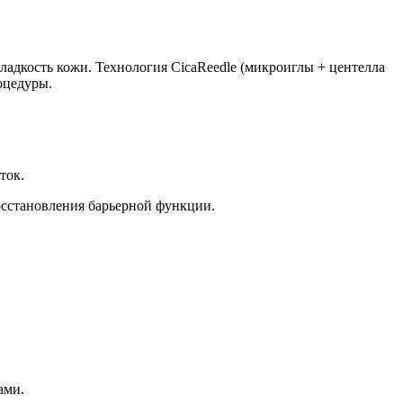
адкость кожи. Технология CicaReedle (микроиглы + центелла
оцедуры.
ток.
осстановления барьерной функции.
ами.