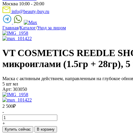
Москва 10:00 - 20:00
info@beauty-buy.ru
Главная
/
Каталог
/
Уход за лицом
VT COSMETICS REEDLE SHOT
микроиглами (1.5гр + 28гр), 
Маска с активным действием, направленным на глубокое обнов
5 шт мл
Арт: 303050
2 500
₽
-
+
Купить сейчас
В корзину