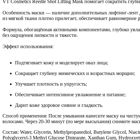
VT Cosmetics Reedle Shot Lifting Mask помогает сократить глу
Особенность маски — наличие дополнительных лифтинг-лент д
из мягкой ткани плотно прилегает, обеспечивает равномерное
Формула, обогащённая активными компонентами, глубоко увлаж
без ощущения липкости и тяжести.
Эффект использования:
Подтягивает кожу и моделирует овал лица;
Сокращает глубину мимических и возрастных морщин;
Улучшает плотность и упругость;
Обеспечивает интенсивное увлажнение и питание;
Дарит коже здоровое сияние и гладкость.
Способ применения: После умывания нанесите маску на чистую 
волосами. Через 20-30 минут (по мере высыхания) снимите м
Состав: Water, Glycerin, Methylpropanediol, Butylene Glycol, Niacin
Polyglyceryl-3 Methyl Glucose Distearate, Xanthan Gum, Hydroxyeth