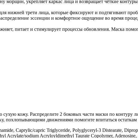
бину морщин, укрепляет каркас лица и возвращает чёткие контуры
ля нижней трети лица, которые фиксируют и подтягивают проб
 распределение эссенции и комфортное ощущение во время проце
няет, питает и стимулирует процессы обновления. Маска помогае
сухую кожу. Распределите 2 боковых части маски по контуру ли
аску, похлопывающими движениями помогите впитаться остаткам
amide, Caprylic/capric Triglyceride, Polyglyceryl-3 Distearate, Dipr
yl Acrylate/sodium Acryloyldimethyl Taurate Copolymer, Adenosine, A