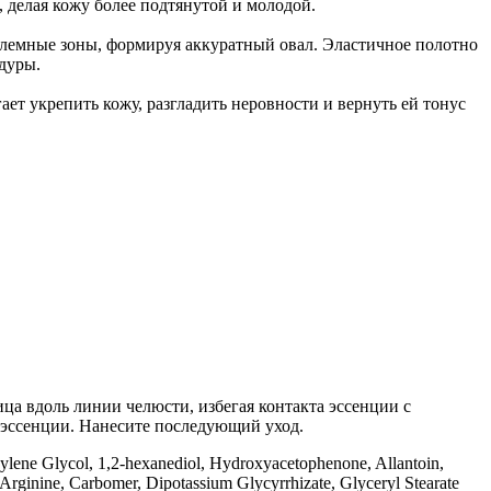
, делая кожу более подтянутой и молодой.
лемные зоны, формируя аккуратный овал. Эластичное полотно
дуры.
т укрепить кожу, разгладить неровности и вернуть ей тонус
ца вдоль линии челюсти, избегая контакта эссенции с
 эссенции. Нанесите последующий уход.
opylene Glycol, 1,2-hexanediol, Hydroxyacetophenone, Allantoin,
rginine, Carbomer, Dipotassium Glycyrrhizate, Glyceryl Stearate