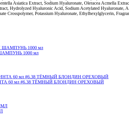
entella Asiatica Extract, Sodium Hyaluronate, Oleracea Acmella Extract
act, Hydrolyzed Hyaluronic Acid, Sodium Acetylated Hyaluronate, Asi
te Crosspolymer, Potassium Hyaluronate, Ethylhexylglycerin, Fragra
АМПУНЬ 1000 мл
А 60 мл #6.38 ТЁМНЫЙ БЛОНДИН ОРЕХОВЫЙ
Л