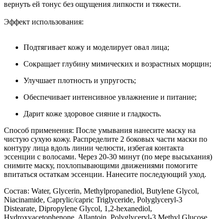
вернуть ей тонус без ощущения липкости и тяжести.
Эффект использования:
Подтягивает кожу и моделирует овал лица;
Сокращает глубину мимических и возрастных морщин;
Улучшает плотность и упругость;
Обеспечивает интенсивное увлажнение и питание;
Дарит коже здоровое сияние и гладкость.
Способ применения: После умывания нанесите маску на
чистую сухую кожу. Распределите 2 боковых части маски по
контуру лица вдоль линии челюсти, избегая контакта
эссенции с волосами. Через 20-30 минут (по мере высыхания)
снимите маску, похлопывающими движениями помогите
впитаться остаткам эссенции. Нанесите последующий уход.
Состав: Water, Glycerin, Methylpropanediol, Butylene Glycol,
Niacinamide, Caprylic/capric Triglyceride, Polyglyceryl-3
Distearate, Dipropylene Glycol, 1,2-hexanediol,
Hydroxyacetophenone, Allantoin, Polyglyceryl-3 Methyl Glucose