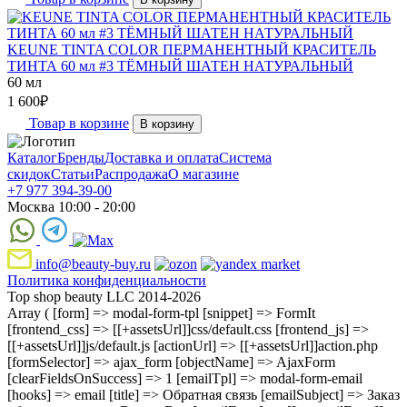
KEUNE TINTA COLOR ПЕРМАНЕНТНЫЙ КРАСИТЕЛЬ
ТИНТА 60 мл #3 ТЁМНЫЙ ШАТЕН НАТУРАЛЬНЫЙ
60 мл
1 600
₽
Товар в корзине
В корзину
Каталог
Бренды
Доставка и оплата
Система
скидок
Статьи
Распродажа
О магазине
+7 977 394-39-00
Москва 10:00 - 20:00
info@beauty-buy.ru
Политика конфиденциальности
Top shop beauty LLC 2014-2026
Array ( [form] => modal-form-tpl [snippet] => FormIt
[frontend_css] => [[+assetsUrl]]css/default.css [frontend_js] =>
[[+assetsUrl]]js/default.js [actionUrl] => [[+assetsUrl]]action.php
[formSelector] => ajax_form [objectName] => AjaxForm
[clearFieldsOnSuccess] => 1 [emailTpl] => modal-form-email
[hooks] => email [title] => Обратная связь [emailSubject] => Заказ