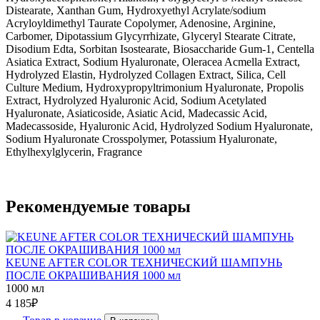
Distearate, Xanthan Gum, Hydroxyethyl Acrylate/sodium
Acryloyldimethyl Taurate Copolymer, Adenosine, Arginine,
Carbomer, Dipotassium Glycyrrhizate, Glyceryl Stearate Citrate,
Disodium Edta, Sorbitan Isostearate, Biosaccharide Gum-1, Centella
Asiatica Extract, Sodium Hyaluronate, Oleracea Acmella Extract,
Hydrolyzed Elastin, Hydrolyzed Collagen Extract, Silica, Cell
Culture Medium, Hydroxypropyltrimonium Hyaluronate, Propolis
Extract, Hydrolyzed Hyaluronic Acid, Sodium Acetylated
Hyaluronate, Asiaticoside, Asiatic Acid, Madecassic Acid,
Madecassoside, Hyaluronic Acid, Hydrolyzed Sodium Hyaluronate,
Sodium Hyaluronate Crosspolymer, Potassium Hyaluronate,
Ethylhexylglycerin, Fragrance
Рекомендуемые товары
KEUNE AFTER COLOR ТЕХНИЧЕСКИЙ ШАМПУНЬ
ПОСЛЕ ОКРАШИВАНИЯ 1000 мл
1000 мл
4 185
₽