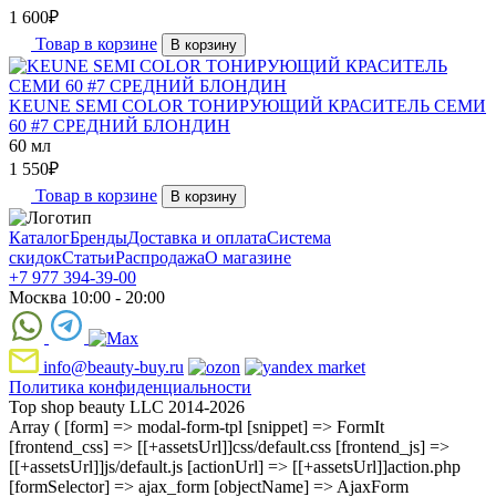
1 600
₽
Товар в корзине
В корзину
KEUNE SEMI COLOR ТОНИРУЮЩИЙ КРАСИТЕЛЬ СЕМИ
60 #7 СРЕДНИЙ БЛОНДИН
60 мл
1 550
₽
Товар в корзине
В корзину
Каталог
Бренды
Доставка и оплата
Система
скидок
Статьи
Распродажа
О магазине
+7 977 394-39-00
Москва 10:00 - 20:00
info@beauty-buy.ru
Политика конфиденциальности
Top shop beauty LLC 2014-2026
Array ( [form] => modal-form-tpl [snippet] => FormIt
[frontend_css] => [[+assetsUrl]]css/default.css [frontend_js] =>
[[+assetsUrl]]js/default.js [actionUrl] => [[+assetsUrl]]action.php
[formSelector] => ajax_form [objectName] => AjaxForm