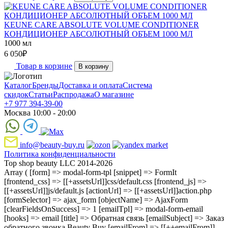
KEUNE CARE ABSOLUTE VOLUME CONDITIONER
КОНДИЦИОНЕР АБСОЛЮТНЫЙ ОБЪЕМ 1000 МЛ
1000 мл
6 050
₽
Товар в корзине
В корзину
Каталог
Бренды
Доставка и оплата
Система
скидок
Статьи
Распродажа
О магазине
+7 977 394-39-00
Москва 10:00 - 20:00
info@beauty-buy.ru
Политика конфиденциальности
Top shop beauty LLC 2014-2026
Array ( [form] => modal-form-tpl [snippet] => FormIt
[frontend_css] => [[+assetsUrl]]css/default.css [frontend_js] =>
[[+assetsUrl]]js/default.js [actionUrl] => [[+assetsUrl]]action.php
[formSelector] => ajax_form [objectName] => AjaxForm
[clearFieldsOnSuccess] => 1 [emailTpl] => modal-form-email
[hooks] => email [title] => Обратная связь [emailSubject] => Заказ
обратного звонка Beauty Buy [emailFrom] => [[++emailFrom]]