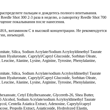
 распределите пальцам и дождитесь полного впитывания.
edle Shot 300 2-3 раза в неделю, а сыворотку Reedle Shot 700
ущение покалывания после нанесения.
 BHA, витамином C в высокой концентрации. Не рекомендуется
гии, инъекций.
mitate, Silica, Sodium Acrylate/Sodium Acryloyldimethyl Taurate
dium Hyaluronate, Caprylyl/Capryl Glucoside, Sorbitan Oleate,
 Leucine, Alanine, Lysine, Arginine, Tyrosine, Phenylalanine,
mitate, Silica, Sodium Acrylate/sodium Acryloyldimethyl Taurate
dium Hyaluronate, Caprylyl/Capryl Glucoside, Sorbitan Oleate,
 Leucine, Alanine, Lysine, Arginine, Tyrosine, Phenylalanine,
lhexanoate, Cetyl Ethylhexanoate, Glycereth-26, Shea Butter,
-16 Alcohol, Sodium Acrylate/sodium Acryloyldimethyl Taurate
col, Centella Asiatica Extract, Adenosine, Caprylyl/capryl
se, Propolis Extract, Asiaticoside, Hydrolyzed Elastin,