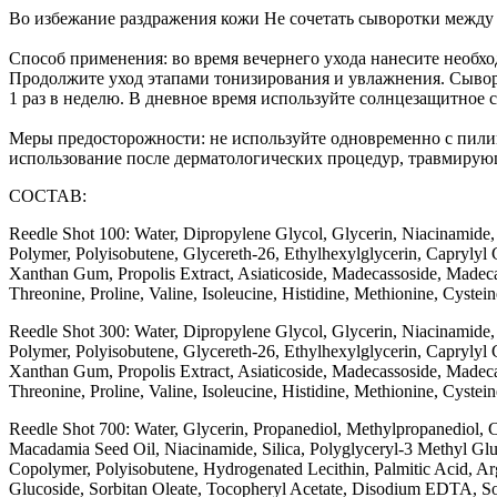
Во избежание раздражения кожи Не сочетать сыворотки между с
Способ применения: во время вечернего ухода нанесите необх
Продолжите уход этапами тонизирования и увлажнения. Сыворот
1 раз в неделю. В дневное время используйте солнцезащитно
Меры предосторожности: не используйте одновременно с пили
использование после дерматологических процедур, травмирую
СОСТАВ:
Reedle Shot 100: Water, Dipropylene Glycol, Glycerin, Niacinamide,
Polymer, Polyisobutene, Glycereth-26, Ethylhexylglycerin, Caprylyl 
Xanthan Gum, Propolis Extract, Asiaticoside, Madecassoside, Madecass
Threonine, Proline, Valine, Isoleucine, Histidine, Methionine, Cystei
Reedle Shot 300: Water, Dipropylene Glycol, Glycerin, Niacinamide,
Polymer, Polyisobutene, Glycereth-26, Ethylhexylglycerin, Caprylyl 
Xanthan Gum, Propolis Extract, Asiaticoside, Madecassoside, Madecass
Threonine, Proline, Valine, Isoleucine, Histidine, Methionine, Cystein
Reedle Shot 700: Water, Glycerin, Propanediol, Methylpropanediol, Ca
Macadamia Seed Oil, Niacinamide, Silica, Polyglyceryl-3 Methyl Glu
Copolymer, Polyisobutene, Hydrogenated Lecithin, Palmitic Acid, Arg
Glucoside, Sorbitan Oleate, Tocopheryl Acetate, Disodium EDTA, Sod