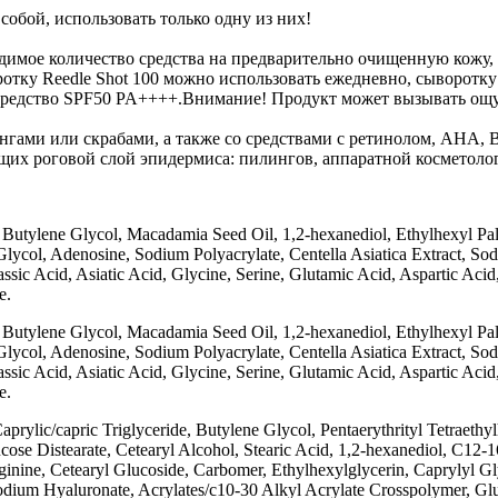
обой, использовать только одну из них!
одимое количество средства на предварительно очищенную кожу,
ку Reedle Shot 100 можно использовать ежедневно, сыворотку Re
е средство SPF50 PA++++.Внимание! Продукт может вызывать ощ
нгами или скрабами, а также со средствами с ретинолом, AHA,
щих роговой слой эпидермиса: пилингов, аппаратной косметоло
 Butylene Glycol, Macadamia Seed Oil, 1,2-hexanediol, Ethylhexyl Pal
Glycol, Adenosine, Sodium Polyacrylate, Centella Asiatica Extract, So
ic Acid, Asiatic Acid, Glycine, Serine, Glutamic Acid, Aspartic Acid,
ne.
 Butylene Glycol, Macadamia Seed Oil, 1,2-hexanediol, Ethylhexyl Pal
Glycol, Adenosine, Sodium Polyacrylate, Centella Asiatica Extract, So
ic Acid, Asiatic Acid, Glycine, Serine, Glutamic Acid, Aspartic Acid,
e.
prylic/capric Triglyceride, Butylene Glycol, Pentaerythrityl Tetraethy
cose Distearate, Cetearyl Alcohol, Stearic Acid, 1,2-hexanediol, C12
inine, Cetearyl Glucoside, Carbomer, Ethylhexylglycerin, Caprylyl Gly
ium Hyaluronate, Acrylates/c10-30 Alkyl Acrylate Crosspolymer, Gluco