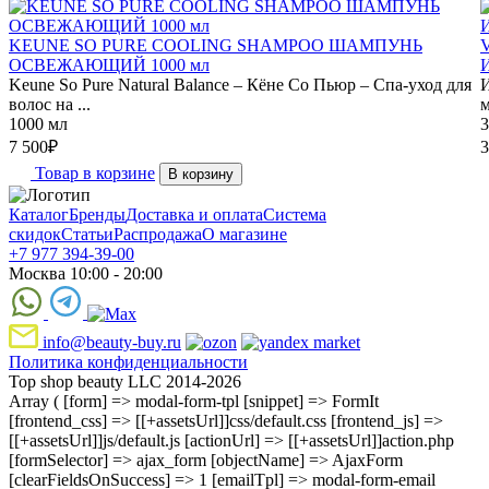
KEUNE SO PURE COOLING SHAMPOO ШАМПУНЬ
ОСВЕЖАЮЩИЙ 1000 мл
И
Keune So Pure Natural Balance – Кёне Со Пьюр – Спа-уход для
И
волос на ...
м
1000 мл
3
7 500
₽
3
Товар в корзине
В корзину
Каталог
Бренды
Доставка и оплата
Система
скидок
Статьи
Распродажа
О магазине
+7 977 394-39-00
Москва 10:00 - 20:00
info@beauty-buy.ru
Политика конфиденциальности
Top shop beauty LLC 2014-2026
Array ( [form] => modal-form-tpl [snippet] => FormIt
[frontend_css] => [[+assetsUrl]]css/default.css [frontend_js] =>
[[+assetsUrl]]js/default.js [actionUrl] => [[+assetsUrl]]action.php
[formSelector] => ajax_form [objectName] => AjaxForm
[clearFieldsOnSuccess] => 1 [emailTpl] => modal-form-email