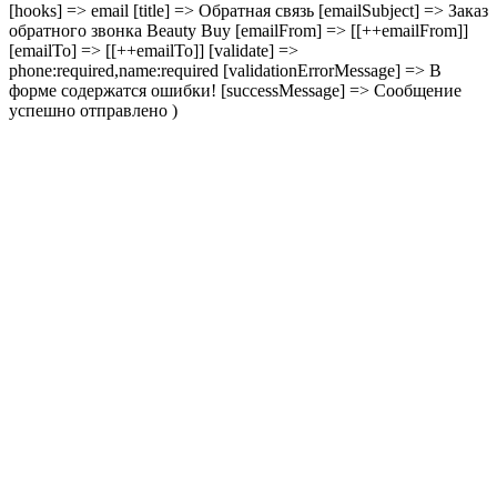
[hooks] => email [title] => Обратная связь [emailSubject] => Заказ
обратного звонка Beauty Buy [emailFrom] => [[++emailFrom]]
[emailTo] => [[++emailTo]] [validate] =>
phone:required,name:required [validationErrorMessage] => В
форме содержатся ошибки! [successMessage] => Сообщение
успешно отправлено )