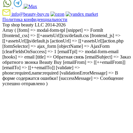
info@beauty-buy.ru
Политика конфиденциальности
Top shop beauty LLC 2014-2026
Array ( [form] => modal-form-tpl [snippet] => FormIt
[frontend_css] => [[+assetsUrl]]css/default.css [frontend_js] =>
[[+assetsUrl]]js/default.js [actionUrl] => [[+assetsUrl]]action.php
[formSelector] => ajax_form [objectName] => AjaxForm
[clearFieldsOnSuccess] => 1 [emailTpl] => modal-form-email
[hooks] => email [title] => Обратная связь [emailSubject] => Заказ
обратного звонка Beauty Buy [emailFrom] => [[++emailFrom]]
[emailTo] => [[++emailTo]] [validate] =>
phone:required,name:required [validationErrorMessage] => В
форме содержатся ошибки! [successMessage] => Сообщение
успешно отправлено )