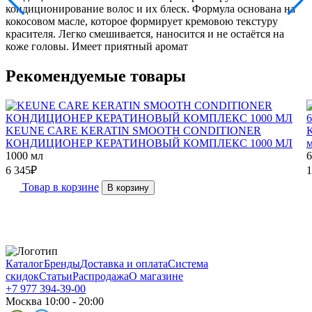
кондиционирование волос и их блеск. Формула основана на
кокосовом масле, которое формирует кремовою текстуру
красителя. Легко смешивается, наносится и не остаётся на
коже головы. Имеет приятный аромат
Рекомендуемые товары
KEUNE CARE KERATIN SMOOTH CONDITIONER
КОНДИЦИОНЕР КЕРАТИНОВЫЙ КОМПЛЕКС 1000 МЛ
1000 мл
6
6 345
₽
1
Товар в корзине
В корзину
Каталог
Бренды
Доставка и оплата
Система
скидок
Статьи
Распродажа
О магазине
+7 977 394-39-00
Москва 10:00 - 20:00