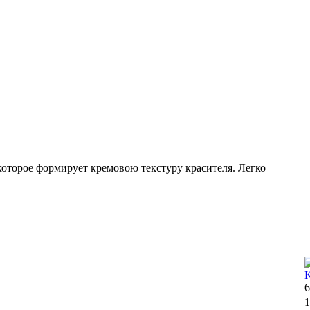
которое формирует кремовою текстуру красителя. Легко
6
1