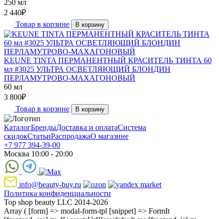
250 мл
2 440
₽
Товар в корзине
В корзину
KEUNE TINTA ПЕРМАНЕНТНЫЙ КРАСИТЕЛЬ ТИНТА 60
мл #3025 УЛЬТРА ОСВЕТЛЯЮЩИЙ БЛОНДИН
ПЕРЛАМУТРОВО-МАХАГОНОВЫЙ
60 мл
3 800
₽
Товар в корзине
В корзину
Каталог
Бренды
Доставка и оплата
Система
скидок
Статьи
Распродажа
О магазине
+7 977 394-39-00
Москва 10:00 - 20:00
info@beauty-buy.ru
Политика конфиденциальности
Top shop beauty LLC 2014-2026
Array ( [form] => modal-form-tpl [snippet] => FormIt