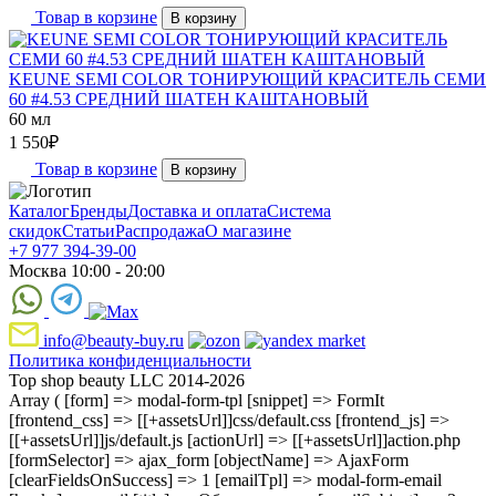
Товар в корзине
В корзину
KEUNE SEMI COLOR ТОНИРУЮЩИЙ КРАСИТЕЛЬ СЕМИ
60 #4.53 СРЕДНИЙ ШАТЕН КАШТАНОВЫЙ
60 мл
1 550
₽
Товар в корзине
В корзину
Каталог
Бренды
Доставка и оплата
Система
скидок
Статьи
Распродажа
О магазине
+7 977 394-39-00
Москва 10:00 - 20:00
info@beauty-buy.ru
Политика конфиденциальности
Top shop beauty LLC 2014-2026
Array ( [form] => modal-form-tpl [snippet] => FormIt
[frontend_css] => [[+assetsUrl]]css/default.css [frontend_js] =>
[[+assetsUrl]]js/default.js [actionUrl] => [[+assetsUrl]]action.php
[formSelector] => ajax_form [objectName] => AjaxForm
[clearFieldsOnSuccess] => 1 [emailTpl] => modal-form-email