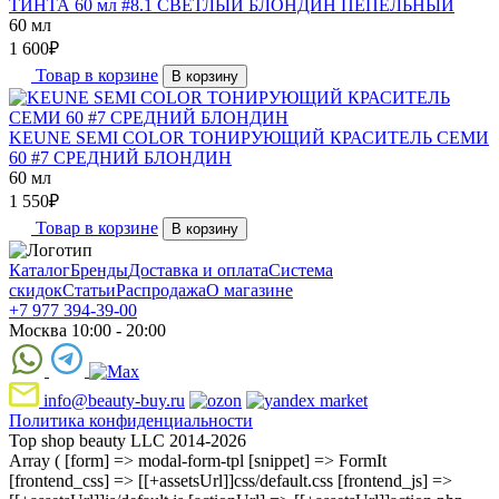
ТИНТА 60 мл #8.1 СВЕТЛЫЙ БЛОНДИН ПЕПЕЛЬНЫЙ
60 мл
1 600
₽
Товар в корзине
В корзину
KEUNE SEMI COLOR ТОНИРУЮЩИЙ КРАСИТЕЛЬ СЕМИ
60 #7 СРЕДНИЙ БЛОНДИН
60 мл
1 550
₽
Товар в корзине
В корзину
Каталог
Бренды
Доставка и оплата
Система
скидок
Статьи
Распродажа
О магазине
+7 977 394-39-00
Москва 10:00 - 20:00
info@beauty-buy.ru
Политика конфиденциальности
Top shop beauty LLC 2014-2026
Array ( [form] => modal-form-tpl [snippet] => FormIt
[frontend_css] => [[+assetsUrl]]css/default.css [frontend_js] =>