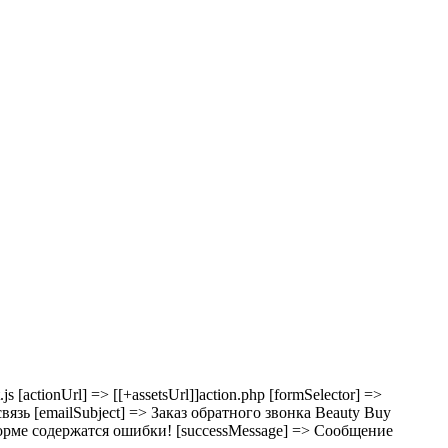
t.js [actionUrl] => [[+assetsUrl]]action.php [formSelector] =>
 связь [emailSubject] => Заказ обратного звонка Beauty Buy
 В форме содержатся ошибки! [successMessage] => Сообщение