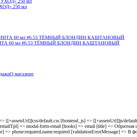
ОД» 250 мл
ТА 60 мл #6.53 ТЁМНЫЙ БЛОНДИН КАШТАНОВЫЙ
дажа
О магазине
 [[+assetsUrl]]css/default.css [frontend_js] => [[+assetsUrl]]js/defaul
emailTpl] => modal-form-email [hooks] => email [title] => Обратная
date] => phone:required,name:required [validationErrorMessage] =>