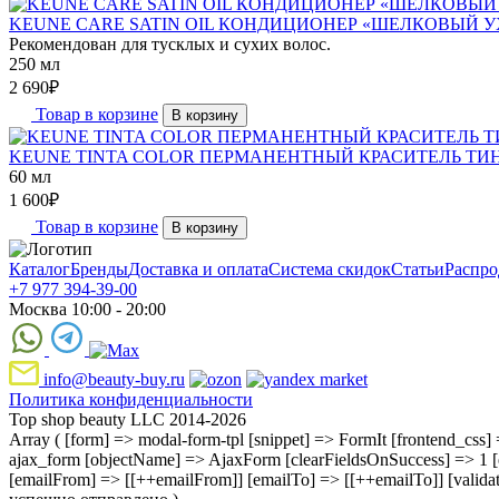
KEUNE CARE SATIN OIL КОНДИЦИОНЕР «ШЕЛКОВЫЙ УХ
Рекомендован для тусклых и сухих волос.
250 мл
2 690
₽
Товар в корзине
В корзину
KEUNE TINTA COLOR ПЕРМАНЕНТНЫЙ КРАСИТЕЛЬ ТИН
60 мл
1 600
₽
Товар в корзине
В корзину
Каталог
Бренды
Доставка и оплата
Система скидок
Статьи
Распро
+7 977 394-39-00
Москва 10:00 - 20:00
info@beauty-buy.ru
Политика конфиденциальности
Top shop beauty LLC 2014-2026
Array ( [form] => modal-form-tpl [snippet] => FormIt [frontend_css] =>
ajax_form [objectName] => AjaxForm [clearFieldsOnSuccess] => 1 [
[emailFrom] => [[++emailFrom]] [emailTo] => [[++emailTo]] [vali