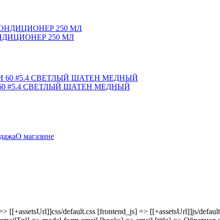
НДИЦИОНЕР 250 МЛ
0 #5.4 СВЕТЛЫЙ ШАТЕН МЕДНЫЙ
дажа
О магазине
 [[+assetsUrl]]css/default.css [frontend_js] => [[+assetsUrl]]js/defaul