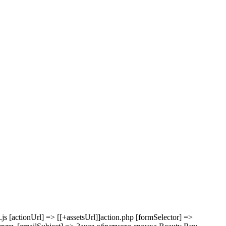
t.js [actionUrl] => [[+assetsUrl]]action.php [formSelector] =>