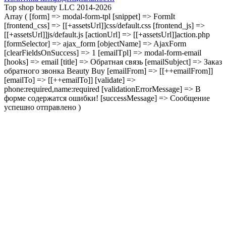
Top shop beauty LLC 2014-2026
Array ( [form] => modal-form-tpl [snippet] => FormIt
[frontend_css] => [[+assetsUrl]]css/default.css [frontend_js] =>
[[+assetsUrl]]js/default.js [actionUrl] => [[+assetsUrl]]action.php
[formSelector] => ajax_form [objectName] => AjaxForm
[clearFieldsOnSuccess] => 1 [emailTpl] => modal-form-email
[hooks] => email [title] => Обратная связь [emailSubject] => Заказ
обратного звонка Beauty Buy [emailFrom] => [[++emailFrom]]
[emailTo] => [[++emailTo]] [validate] =>
phone:required,name:required [validationErrorMessage] => В
форме содержатся ошибки! [successMessage] => Сообщение
успешно отправлено )