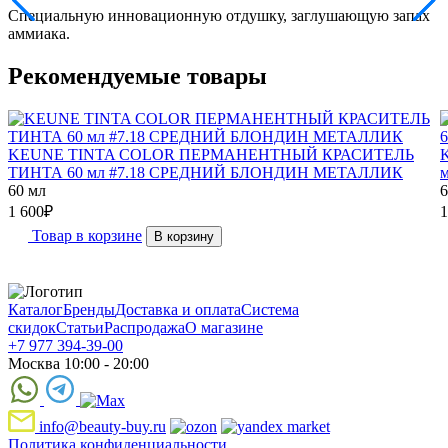
Специальную инновационную отдушку, заглушающую запах
аммиака.
Рекомендуемые товары
KEUNE TINTA COLOR ПЕРМАНЕНТНЫЙ КРАСИТЕЛЬ
ТИНТА 60 мл #7.18 СРЕДНИЙ БЛОНДИН МЕТАЛЛИК
60 мл
6
1 600
₽
1
Товар в корзине
В корзину
Каталог
Бренды
Доставка и оплата
Система
скидок
Статьи
Распродажа
О магазине
+7 977 394-39-00
Москва 10:00 - 20:00
info@beauty-buy.ru
Политика конфиденциальности