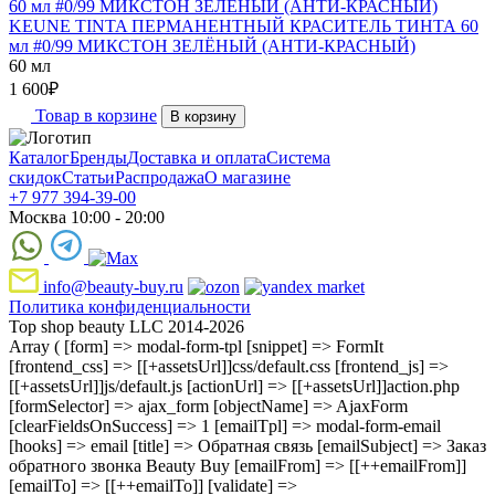
KEUNE TINTA ПЕРМАНЕНТНЫЙ КРАСИТЕЛЬ ТИНТА 60
мл #0/99 МИКСТОН ЗЕЛЁНЫЙ (АНТИ-КРАСНЫЙ)
60 мл
1 600
₽
Товар в корзине
В корзину
Каталог
Бренды
Доставка и оплата
Система
скидок
Статьи
Распродажа
О магазине
+7 977 394-39-00
Москва 10:00 - 20:00
info@beauty-buy.ru
Политика конфиденциальности
Top shop beauty LLC 2014-2026
Array ( [form] => modal-form-tpl [snippet] => FormIt
[frontend_css] => [[+assetsUrl]]css/default.css [frontend_js] =>
[[+assetsUrl]]js/default.js [actionUrl] => [[+assetsUrl]]action.php
[formSelector] => ajax_form [objectName] => AjaxForm
[clearFieldsOnSuccess] => 1 [emailTpl] => modal-form-email
[hooks] => email [title] => Обратная связь [emailSubject] => Заказ
обратного звонка Beauty Buy [emailFrom] => [[++emailFrom]]
[emailTo] => [[++emailTo]] [validate] =>