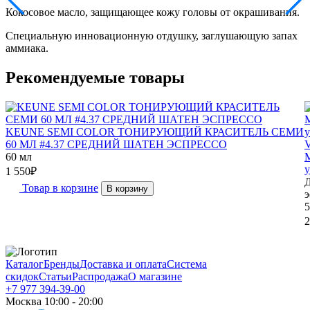
Кокосовое масло, защищающее кожу головы от окрашивания.
Специальную инновационную отдушку, заглушающую запах
аммиака.
Рекомендуемые товары
KEUNE SEMI COLOR ТОНИРУЮЩИЙ КРАСИТЕЛЬ СЕМИ
60 МЛ #4.37 СРЕДНИЙ ШАТЕН ЭСПРЕССО
60 мл
M
у
1 550
₽
Д
Товар в корзине
В корзину
э
5
2
Каталог
Бренды
Доставка и оплата
Система
скидок
Статьи
Распродажа
О магазине
+7 977 394-39-00
Москва 10:00 - 20:00