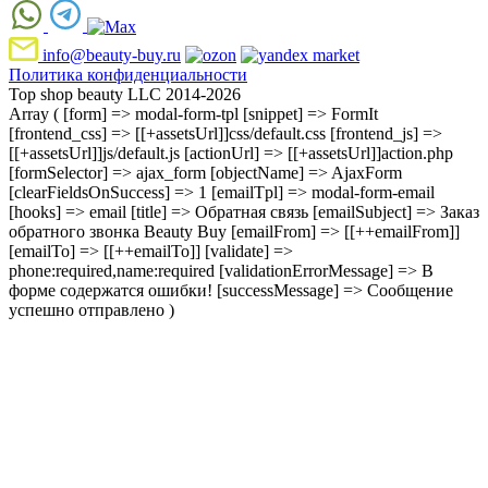
info@beauty-buy.ru
Политика конфиденциальности
Top shop beauty LLC 2014-2026
Array ( [form] => modal-form-tpl [snippet] => FormIt
[frontend_css] => [[+assetsUrl]]css/default.css [frontend_js] =>
[[+assetsUrl]]js/default.js [actionUrl] => [[+assetsUrl]]action.php
[formSelector] => ajax_form [objectName] => AjaxForm
[clearFieldsOnSuccess] => 1 [emailTpl] => modal-form-email
[hooks] => email [title] => Обратная связь [emailSubject] => Заказ
обратного звонка Beauty Buy [emailFrom] => [[++emailFrom]]
[emailTo] => [[++emailTo]] [validate] =>
phone:required,name:required [validationErrorMessage] => В
форме содержатся ошибки! [successMessage] => Сообщение
успешно отправлено )