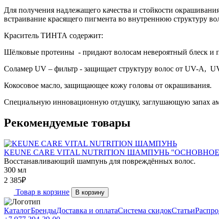
Для получения надлежащего качества и стойкости окрашива
встраивание красящего пигмента во внутреннюю структуру вол
Краситель ТИНТА содержит:
Шёлковые протеины - придают волосам невероятный блеск и п
Соламер UV – фильтр - защищает структуру волос от UV-A, UV
Кокосовое масло, защищающее кожу головы от окрашивания.
Специальную инновационную отдушку, заглушающую запах ам
Рекомендуемые товары
KEUNE CARE VITAL NUTRITION ШАМПУНЬ "ОСНОВНОЕ 
Восстанавливающий шампунь для повреждённых волос.
300 мл
2 385
₽
Товар в корзине
В корзину
Каталог
Бренды
Доставка и оплата
Система скидок
Статьи
Распро