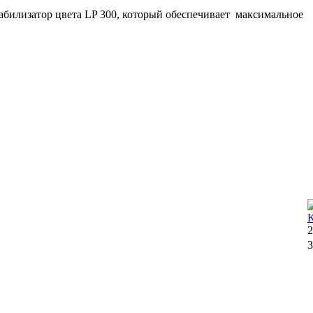
илизатор цвета LP 300, который обеспечивает максимальное
2
3