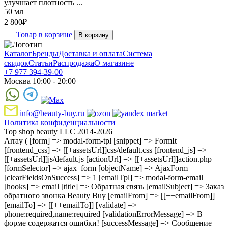
улучшает плотность ...
50 мл
2 800
₽
Товар в корзине
В корзину
Каталог
Бренды
Доставка и оплата
Система
скидок
Статьи
Распродажа
О магазине
+7 977 394-39-00
Москва 10:00 - 20:00
info@beauty-buy.ru
Политика конфиденциальности
Top shop beauty LLC 2014-2026
Array ( [form] => modal-form-tpl [snippet] => FormIt
[frontend_css] => [[+assetsUrl]]css/default.css [frontend_js] =>
[[+assetsUrl]]js/default.js [actionUrl] => [[+assetsUrl]]action.php
[formSelector] => ajax_form [objectName] => AjaxForm
[clearFieldsOnSuccess] => 1 [emailTpl] => modal-form-email
[hooks] => email [title] => Обратная связь [emailSubject] => Заказ
обратного звонка Beauty Buy [emailFrom] => [[++emailFrom]]
[emailTo] => [[++emailTo]] [validate] =>
phone:required,name:required [validationErrorMessage] => В
форме содержатся ошибки! [successMessage] => Сообщение