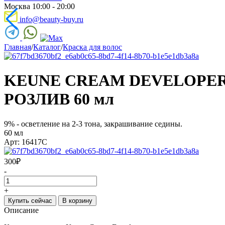
Москва 10:00 - 20:00
info@beauty-buy.ru
Главная
/
Каталог
/
Краска для волос
KEUNE CREAM DEVELOPER
РОЗЛИВ 60 мл
9% - осветление на 2-3 тона, закрашивание седины.
60 мл
Арт: 16417C
300
₽
-
+
Купить сейчас
В корзину
Описание