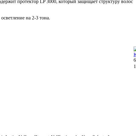
одержит протектор LP 3000, который защищает структуру волос
осветление на 2-3 тона.
6
1