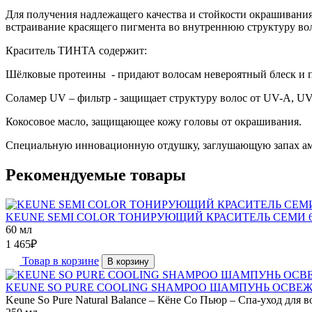
Для получения надлежащего качества и стойкости окрашива
встраивание красящего пигмента во внутреннюю структуру вол
Краситель ТИНТА содержит:
Шёлковые протеины - придают волосам невероятный блеск и п
Соламер UV – фильтр - защищает структуру волос от UV-A, UV
Кокосовое масло, защищающее кожу головы от окрашивания.
Специальную инновационную отдушку, заглушающую запах ам
Рекомендуемые товары
KEUNE SEMI COLOR ТОНИРУЮЩИЙ КРАСИТЕЛЬ СЕМИ 
60 мл
1 465
₽
Товар в корзине
В корзину
KEUNE SO PURE COOLING SHAMPOO ШАМПУНЬ ОСВЕЖ
Keune So Pure Natural Balance – Кёне Со Пьюр – Спа-уход для во