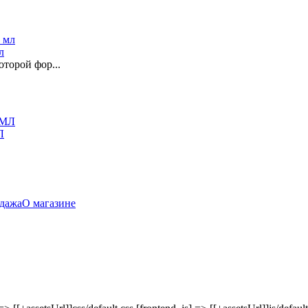
л
оторой фор...
Л
дажа
О магазине