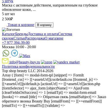
5 штук
Маска с активным действием, направленным на глубокое
обновление кожи, ...
5 шт мл
2 500
₽
Товар в корзине
В корзину
Каталог
Бренды
Доставка и оплата
Система
скидок
Статьи
Распродажа
О магазине
+7 977 394-39-00
Москва 10:00 - 20:00
info@beauty-buy.ru
Политика конфиденциальности
Top shop beauty LLC 2014-2026
Array ( [form] => modal-form-tpl [snippet] => FormIt
[frontend_css] => [[+assetsUrl]]css/default.css [frontend_js] =>
[[+assetsUrl]]js/default.js [actionUrl] => [[+assetsUrl]]action.php
[formSelector] => ajax_form [objectName] => AjaxForm
[clearFieldsOnSuccess] => 1 [emailTpl] => modal-form-email
[hooks] => email [title] => Обратная связь [emailSubject] => Заказ
обратного звонка Beauty Buy [emailFrom] => [[++emailFrom]]
[emailTo] => [[++emailTo]] [validate] =>