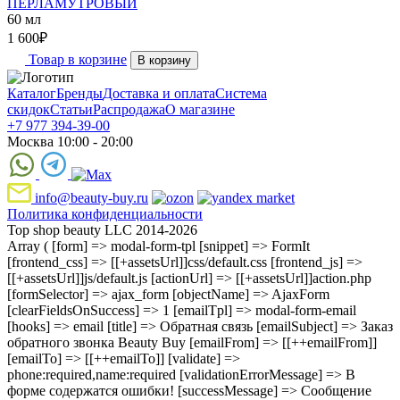
ПЕРЛАМУТРОВЫЙ
60 мл
1 600
₽
Товар в корзине
В корзину
Каталог
Бренды
Доставка и оплата
Система
скидок
Статьи
Распродажа
О магазине
+7 977 394-39-00
Москва 10:00 - 20:00
info@beauty-buy.ru
Политика конфиденциальности
Top shop beauty LLC 2014-2026
Array ( [form] => modal-form-tpl [snippet] => FormIt
[frontend_css] => [[+assetsUrl]]css/default.css [frontend_js] =>
[[+assetsUrl]]js/default.js [actionUrl] => [[+assetsUrl]]action.php
[formSelector] => ajax_form [objectName] => AjaxForm
[clearFieldsOnSuccess] => 1 [emailTpl] => modal-form-email
[hooks] => email [title] => Обратная связь [emailSubject] => Заказ
обратного звонка Beauty Buy [emailFrom] => [[++emailFrom]]
[emailTo] => [[++emailTo]] [validate] =>
phone:required,name:required [validationErrorMessage] => В
форме содержатся ошибки! [successMessage] => Сообщение