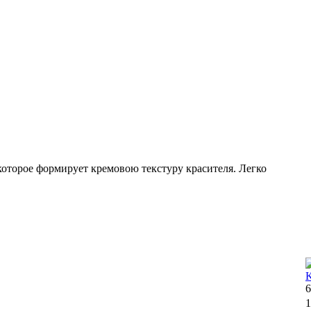
которое формирует кремовою текстуру красителя. Легко
6
1