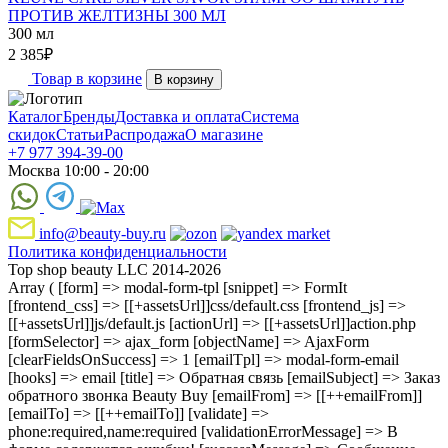
ПРОТИВ ЖЕЛТИЗНЫ 300 МЛ
300 мл
2 385
₽
Товар в корзине
В корзину
Каталог
Бренды
Доставка и оплата
Система
скидок
Статьи
Распродажа
О магазине
+7 977 394-39-00
Москва 10:00 - 20:00
info@beauty-buy.ru
Политика конфиденциальности
Top shop beauty LLC 2014-2026
Array ( [form] => modal-form-tpl [snippet] => FormIt
[frontend_css] => [[+assetsUrl]]css/default.css [frontend_js] =>
[[+assetsUrl]]js/default.js [actionUrl] => [[+assetsUrl]]action.php
[formSelector] => ajax_form [objectName] => AjaxForm
[clearFieldsOnSuccess] => 1 [emailTpl] => modal-form-email
[hooks] => email [title] => Обратная связь [emailSubject] => Заказ
обратного звонка Beauty Buy [emailFrom] => [[++emailFrom]]
[emailTo] => [[++emailTo]] [validate] =>
phone:required,name:required [validationErrorMessage] => В