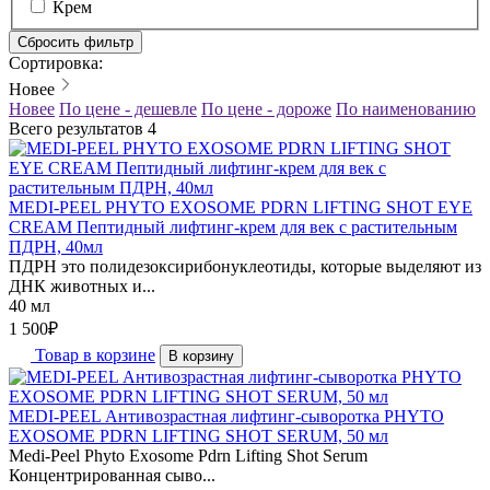
Крем
Сбросить фильтр
Сортировка:
Новее
Новее
По цене - дешевле
По цене - дороже
По наименованию
Всего результатов
4
MEDI-PEEL PHYTO EXOSOME PDRN LIFTING SHOT EYE
CREAM Пептидный лифтинг-крем для век с растительным
ПДРН, 40мл
ПДРН это полидезоксирибонуклеотиды, которые выделяют из
ДНК животных и...
40 мл
1 500
₽
Товар в корзине
В корзину
MEDI-PEEL Антивозрастная лифтинг-сыворотка PHYTO
EXOSOME PDRN LIFTING SHOT SERUM, 50 мл
Medi-Peel Phyto Exosome Pdrn Lifting Shot Serum
Концентрированная сыво...