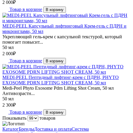
2 000
₽
Товар в корзине
В корзину
MEDI-PEEL Капсульный лифтинговый Крем-гель с ПДРН и
микроиглами, 50 мл
Укрепляющий гель-крем с капсульной текстурой, который
помогает повысит...
50 мл
2 000
₽
Товар в корзине
В корзину
MEDI-PEEL Пептидный лифтинг-крем с ПДРН, PHYTO
EXOSOME PDRN LIFTING SHOT CREAM, 50 мл
Medi-Peel Phyto Exosome Pdrn Lifting Shot Cream, 50 мл
Антивозрастн...
50 мл
2 300
₽
Товар в корзине
В корзину
Показывать
товаров
Каталог
Бренды
Доставка и оплата
Система